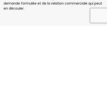
demande formulée et de la relation commerciale qui peut
en découler.
reca
Notre savoir faire
11 Rue du Chêne Vert, 33480 Moulis-en-Médoc
05 24 73 68 83
Vendredi : 09h00 - 12h30 | 13h30 -18h00