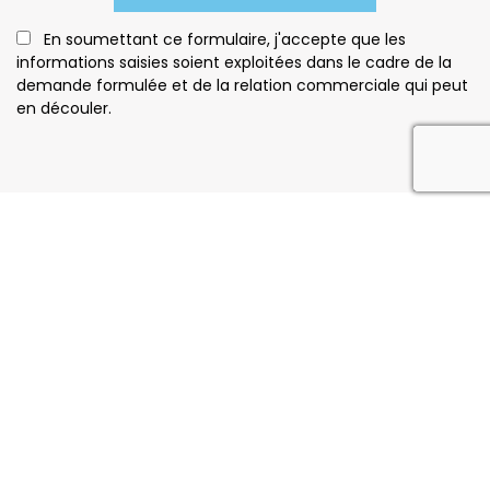
En soumettant ce formulaire, j'accepte que les
informations saisies soient exploitées dans le cadre de la
demande formulée et de la relation commerciale qui peut
en découler.
reca
Notre savoir faire
11 Rue du Chêne Vert, 33480 Moulis-en-Médoc
05 24 73 68 83
Dimanche : Fermé