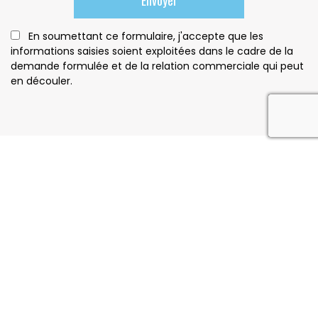
En soumettant ce formulaire, j'accepte que les
informations saisies soient exploitées dans le cadre de la
demande formulée et de la relation commerciale qui peut
en découler.
reca
Notre savoir faire
11 Rue du Chêne Vert, 33480 Moulis-en-Médoc
05 24 73 68 83
Jeudi : 09h00 - 12h30 | 13h30 -18h00