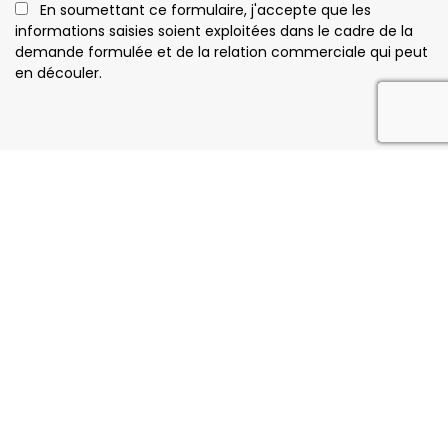
En soumettant ce formulaire, j'accepte que les
informations saisies soient exploitées dans le cadre de la
demande formulée et de la relation commerciale qui peut
en découler.
reca
Notre savoir faire
11 Rue du Chêne Vert, 33480 Moulis-en-Médoc
05 24 73 68 83
Samedi : Fermé