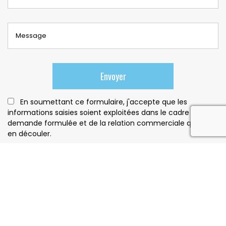
En soumettant ce formulaire, j'accepte que les
informations saisies soient exploitées dans le cadre de la
reca
demande formulée et de la relation commerciale qui peut
en découler.
Notre savoir faire