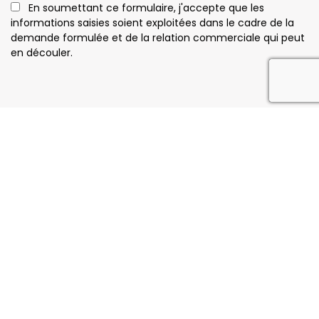
En soumettant ce formulaire, j'accepte que les
informations saisies soient exploitées dans le cadre de la
demande formulée et de la relation commerciale qui peut
en découler.
reca
Notre savoir faire
11 Rue du Chêne Vert, 33480 Moulis-en-Médoc
05 24 73 68 83
Dimanche : Fermé